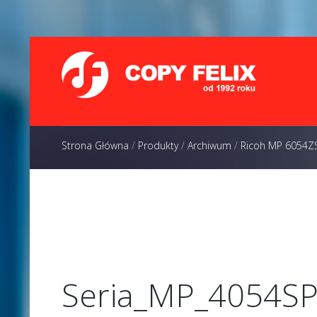
Strona Główna
/
Produkty
/
Archiwum
/
Ricoh MP 6054Z
Seria_MP_4054S