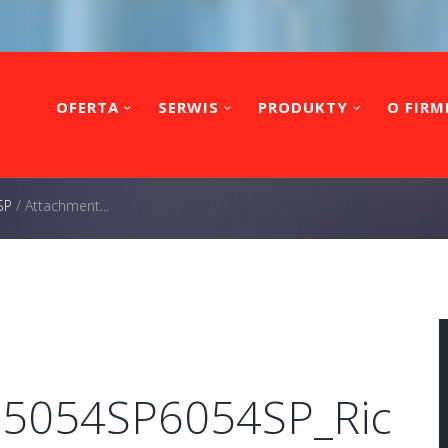
OFERTA
SERWIS
PRODUKTY
O FIRM
SP
/
Attachment...
P5054SP6054SP_Ric