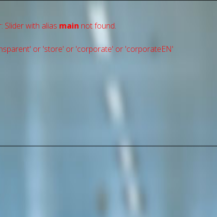
: Slider with alias
main
not found.
sparent' or 'store' or 'сorporate' or 'corporateEN'