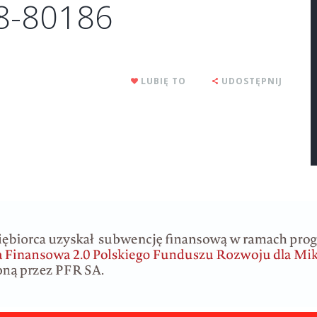
78-80186
LUBIĘ TO
UDOSTĘPNIJ