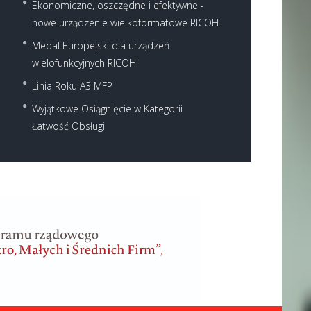
Ekonomiczne, oszczędne i efektywne -
nowe urządzenie wielkoformatowe RICOH
Medal Europejski dla urządzeń
wielofunkcyjnych RICOH
Linia Roku A3 MFP
Wyjątkowe Osiągnięcie w Kategorii
Łatwość Obsługi