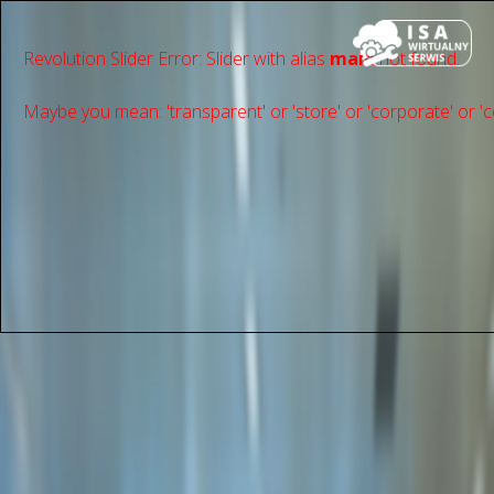
Revolution Slider Error: Slider with alias
main
not found.
Maybe you mean: 'transparent' or 'store' or 'сorporate' or 