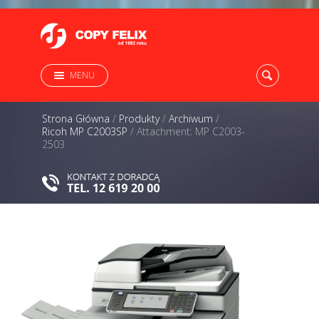
MENU
Strona Główna
/
Produkty
/
Archiwum
/
Ricoh MP C2003SP
/
Attachment: MP C2003-
2503