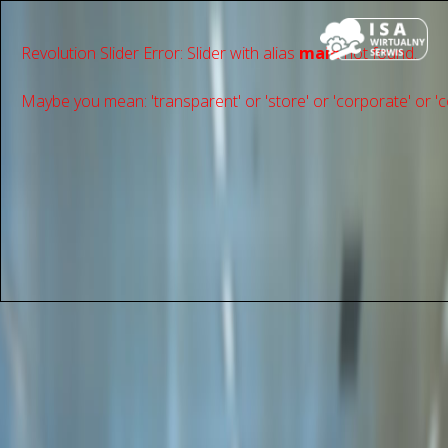
Revolution Slider Error: Slider with alias
main
not found.
Maybe you mean: 'transparent' or 'store' or 'сorporate' or 