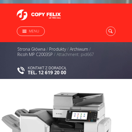
MENU
Strona Główna
/
Produkty
/
Archiwum
/
Ricoh MP C2003SP
/
Attachment: pid667