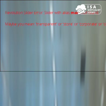
Revolution Slider Error: Slider with alias
main
not found.
Maybe you mean: 'transparent' or 'store' or 'сorporate' or 