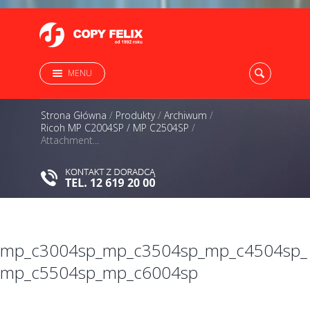
MENU
Strona Główna
/
Produkty
/
Archiwum
/
Ricoh MP C2004SP / MP C2504SP
/
Attachment...
mp_c3004sp_mp_c3504sp_mp_c4504sp_
mp_c5504sp_mp_c6004sp