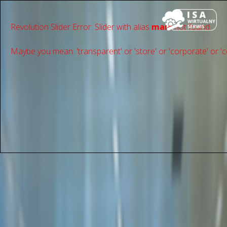
Revolution Slider Error: Slider with alias
main
not found.
Maybe you mean: 'transparent' or 'store' or 'сorporate' or 