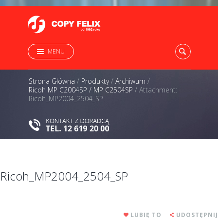
MENU
Strona Główna
/
Produkty
/
Archiwum
/
Ricoh MP C2004SP / MP C2504SP
/
Attachment:
Ricoh_MP2004_2504_SP
Ricoh_MP2004_2504_SP
LUBIĘ TO
UDOSTĘPNIJ