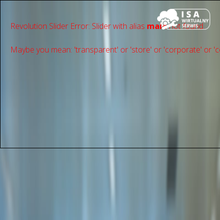
Revolution Slider Error: Slider with alias
main
not found.
Maybe you mean: 'transparent' or 'store' or 'сorporate' or 