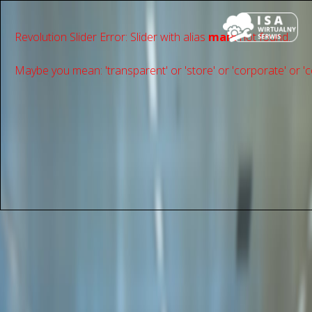
Revolution Slider Error: Slider with alias
main
not found.
Maybe you mean: 'transparent' or 'store' or 'сorporate' or 