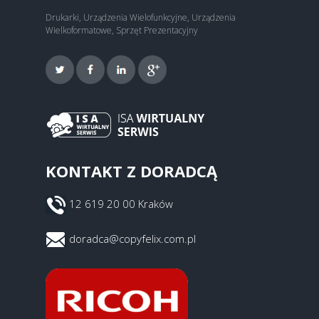
Drukarki, Urządzenia Wielofunkcyjne, Urządzenia
Wielkoformatowe, Sprzęt Prezentacyjny
KONTAKT Z DORADCĄ
12 619 20 00 Kraków
doradca@copyfelix.com.pl