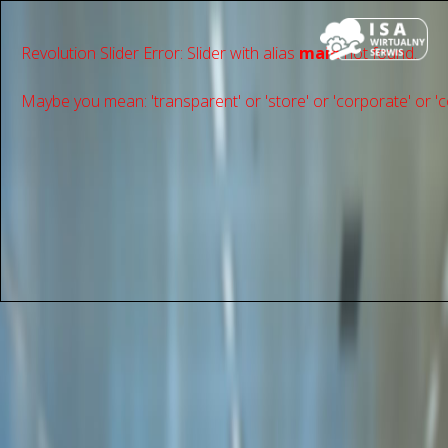
Revolution Slider Error: Slider with alias
main
not found.
Maybe you mean: 'transparent' or 'store' or 'сorporate' or 