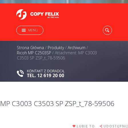
MENU
Strona Główna
/
Produkty
/
Archiwum
/
Ricoh MP C2503SP
/
Attachment: MP C3003
C3503 SP ZSP_t_78-59506
MP C3003 C3503 SP ZSP_t_78-59506
LUBIĘ TO
UDOSTĘPNIJ