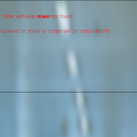
: Slider with alias
main
not found.
sparent' or 'store' or 'сorporate' or 'corporateEN'