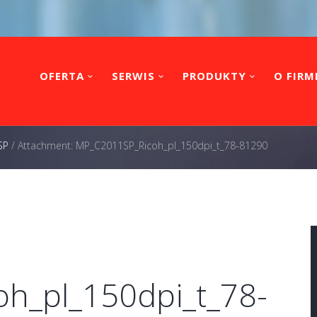
OFERTA
SERWIS
PRODUKTY
O FIRM
SP
/
Attachment: MP_C2011SP_Ricoh_pl_150dpi_t_78-81290
h_pl_150dpi_t_78-