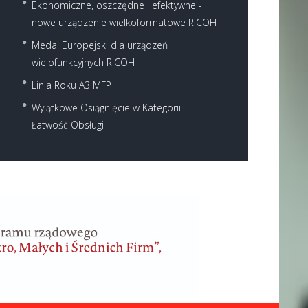
Ekonomiczne, oszczędne i efektywne -
nowe urządzenie wielkoformatowe RICOH
Medal Europejski dla urządzeń
wielofunkcyjnych RICOH
Linia Roku A3 MFP
Wyjątkowe Osiągnięcie w Kategorii
Łatwość Obsługi