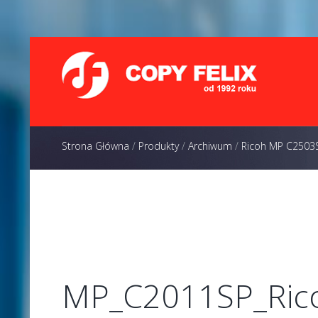
Strona Główna
/
Produkty
/
Archiwum
/
Ricoh MP C2503
MP_C2011SP_Rico