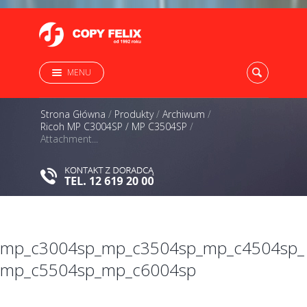
MENU
Strona Główna
/
Produkty
/
Archiwum
/
Ricoh MP C3004SP / MP C3504SP
/
Attachment...
mp_c3004sp_mp_c3504sp_mp_c4504sp_
mp_c5504sp_mp_c6004sp