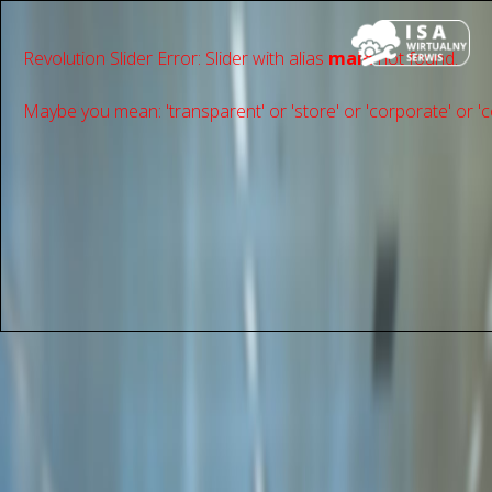
Revolution Slider Error: Slider with alias
main
not found.
Maybe you mean: 'transparent' or 'store' or 'сorporate' or 