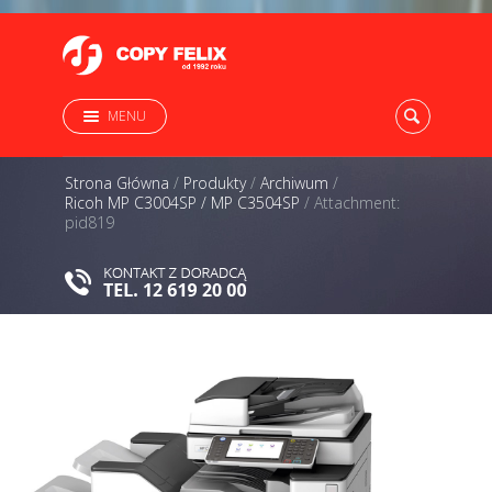
MENU
Strona Główna
/
Produkty
/
Archiwum
/
Ricoh MP C3004SP / MP C3504SP
/
Attachment:
pid819