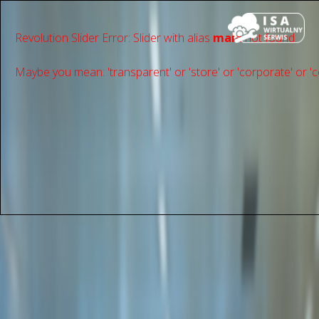
Revolution Slider Error: Slider with alias
main
not found.
Maybe you mean: 'transparent' or 'store' or 'сorporate' or 