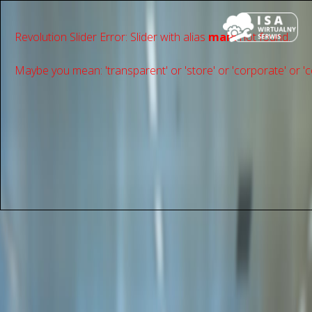
Revolution Slider Error: Slider with alias
main
not found.
Maybe you mean: 'transparent' or 'store' or 'сorporate' or 