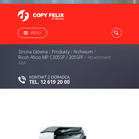
MENU
Strona Główna
/
Produkty
/
Archiwum
/
Ricoh Aficio MP C305SP / 305SPF
/
Attachment:
AAA