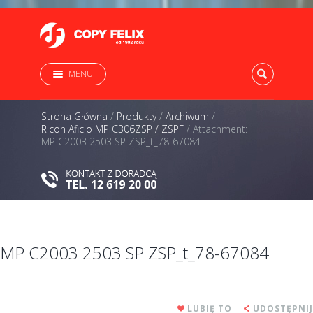
MENU
Strona Główna
/
Produkty
/
Archiwum
/
Ricoh Aficio MP C306ZSP / ZSPF
/
Attachment:
MP C2003 2503 SP ZSP_t_78-67084
MP C2003 2503 SP ZSP_t_78-67084
LUBIĘ TO
UDOSTĘPNIJ