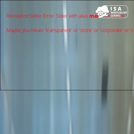
Revolution Slider Error: Slider with alias
main
not found.
Maybe you mean: 'transparent' or 'store' or 'сorporate' or 