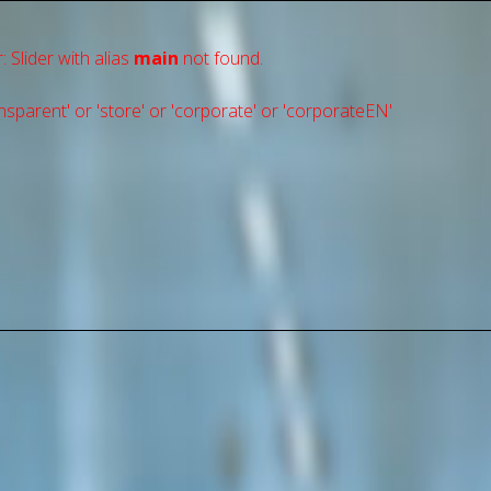
: Slider with alias
main
not found.
sparent' or 'store' or 'сorporate' or 'corporateEN'