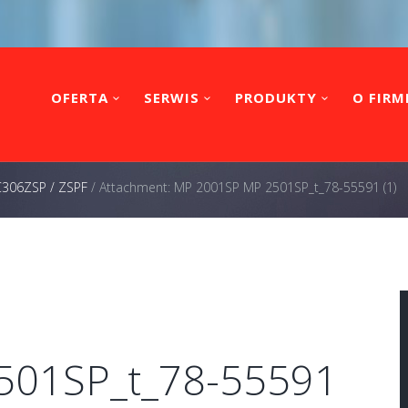
OFERTA
SERWIS
PRODUKTY
O FIRM
 C306ZSP / ZSPF
/
Attachment: MP 2001SP MP 2501SP_t_78-55591 (1)
501SP_t_78-55591