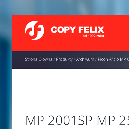
Strona Główna
/
Produkty
/
Archiwum
/
Ricoh Aficio MP
MP 2001SP MP 2