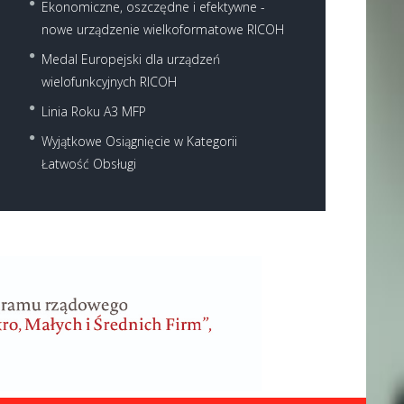
Ekonomiczne, oszczędne i efektywne -
nowe urządzenie wielkoformatowe RICOH
Medal Europejski dla urządzeń
wielofunkcyjnych RICOH
Linia Roku A3 MFP
Wyjątkowe Osiągnięcie w Kategorii
Łatwość Obsługi