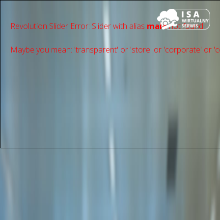
Revolution Slider Error: Slider with alias
main
not found.
Maybe you mean: 'transparent' or 'store' or 'сorporate' or 