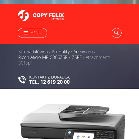
MENU
Strona Główna
/
Produkty
/
Archiwum
/
Ricoh Aficio MP C306ZSP / ZSPF
/
Attachment:
301spf