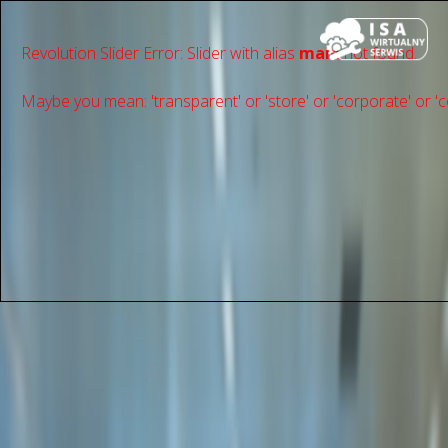
Revolution Slider Error: Slider with alias
main
not found.
Maybe you mean: 'transparent' or 'store' or 'сorporate' or 