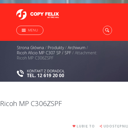
MENU
Strona Główna
/
Produkty
/
Archiwum
/
Ricoh Aficio MP C307 SP / SPF
/
Attachment:
Ricoh MP C306ZSPF
Ricoh MP C306ZSPF
LUBIĘ TO
UDOSTĘPNIJ