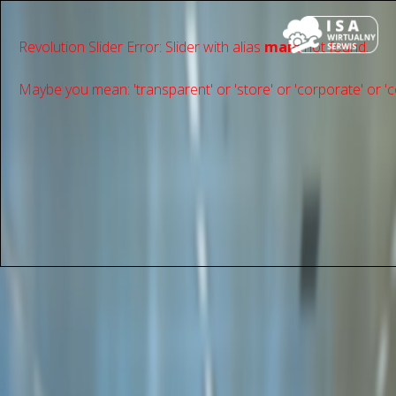
Revolution Slider Error: Slider with alias
main
not found.
Maybe you mean: 'transparent' or 'store' or 'сorporate' or 