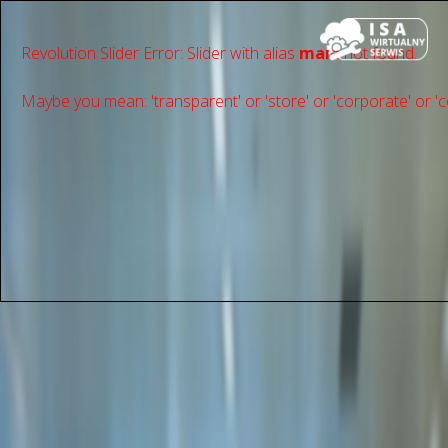
Revolution Slider Error: Slider with alias
main
not found.
Maybe you mean: 'transparent' or 'store' or 'сorporate' or 