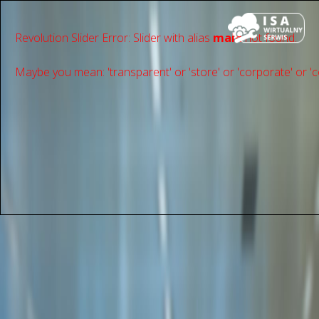
Revolution Slider Error: Slider with alias
main
not found.
Maybe you mean: 'transparent' or 'store' or 'сorporate' or 