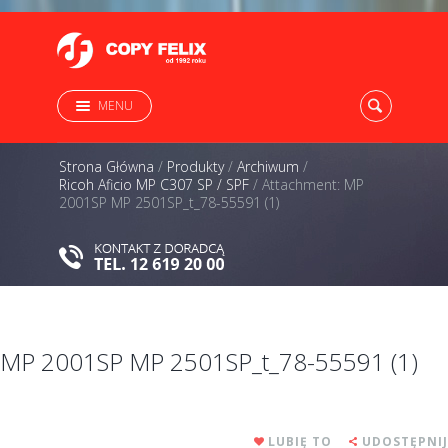
MENU
Strona Główna
/
Produkty
/
Archiwum
/
Ricoh Aficio MP C307 SP / SPF
/
Attachment: MP
2001SP MP 2501SP_t_78-55591 (1)
MP 2001SP MP 2501SP_t_78-55591 (1)
LUBIĘ TO
UDOSTĘPNIJ