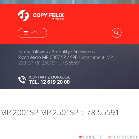
MENU
Strona Główna
/
Produkty
/
Archiwum
/
Ricoh Aficio MP C307 SP / SPF
/
Attachment: MP
2001SP MP 2501SP_t_78-55591
MP 2001SP MP 2501SP_t_78-55591
LUBIĘ TO
UDOSTĘPNIJ