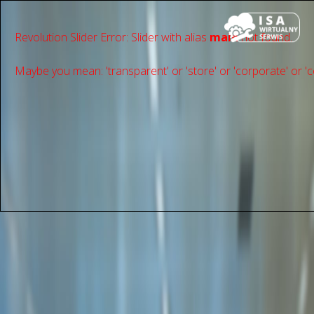
Revolution Slider Error: Slider with alias
main
not found.
Maybe you mean: 'transparent' or 'store' or 'сorporate' or 