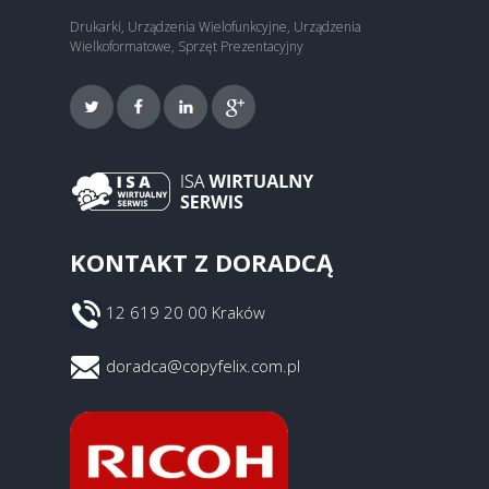
Drukarki, Urządzenia Wielofunkcyjne, Urządzenia
Wielkoformatowe, Sprzęt Prezentacyjny
KONTAKT Z DORADCĄ
12 619 20 00 Kraków
doradca@copyfelix.com.pl