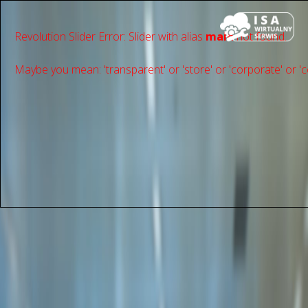
Revolution Slider Error: Slider with alias
main
not found.
Maybe you mean: 'transparent' or 'store' or 'сorporate' or 