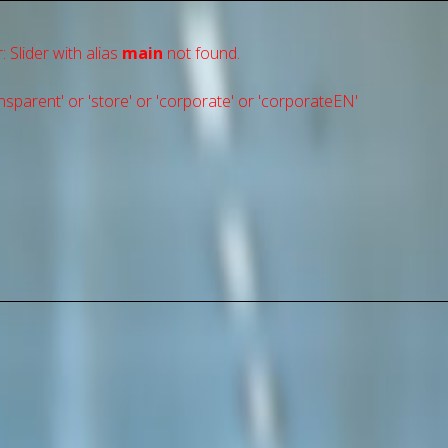
: Slider with alias
main
not found.
sparent' or 'store' or 'сorporate' or 'corporateEN'