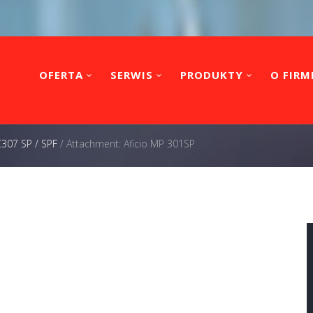
OFERTA
SERWIS
PRODUKTY
O FIRM
C307 SP / SPF
/
Attachment: Aficio MP 301SP