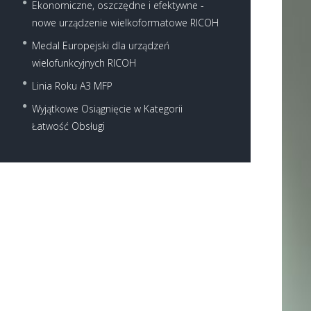
Ekonomiczne, oszczędne i efektywne -
nowe urządzenie wielkoformatowe RICOH
Medal Europejski dla urządzeń
wielofunkcyjnych RICOH
Linia Roku A3 MFP
Wyjątkowe Osiągnięcie w Kategorii
Next item
Łatwość Obsługi
pid721