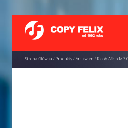
Strona Główna
/
Produkty
/
Archiwum
/
Ricoh Aficio MP 