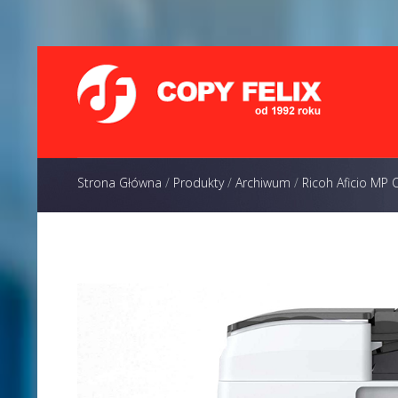
Strona Główna
/
Produkty
/
Archiwum
/
Ricoh Aficio MP 