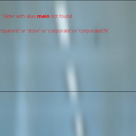
: Slider with alias
main
not found.
sparent' or 'store' or 'сorporate' or 'corporateEN'