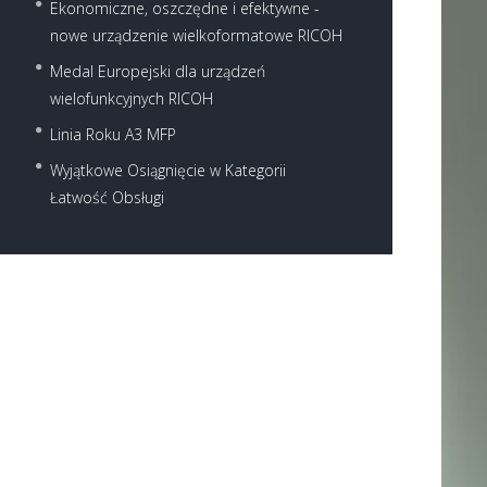
Ekonomiczne, oszczędne i efektywne -
nowe urządzenie wielkoformatowe RICOH
Medal Europejski dla urządzeń
wielofunkcyjnych RICOH
Linia Roku A3 MFP
Wyjątkowe Osiągnięcie w Kategorii
Łatwość Obsługi
Next item
301spf