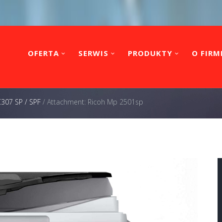
OFERTA
SERWIS
PRODUKTY
O FIRM
C307 SP / SPF
/
Attachment: Ricoh Mp 2501sp