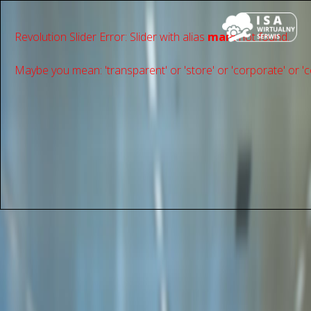
Revolution Slider Error: Slider with alias
main
not found.
Maybe you mean: 'transparent' or 'store' or 'сorporate' or 