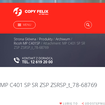
MENU
Strona Główna
/
Produkty
/
Archiwum
/
Ricoh MP C401SP
/
Attachment: MP C401 SP SR
ZSP ZSRSP_t_78-68769
MP C401 SP SR ZSP ZSRSP_t_78-68769
LUBIĘ TO
UDOSTĘPNIJ