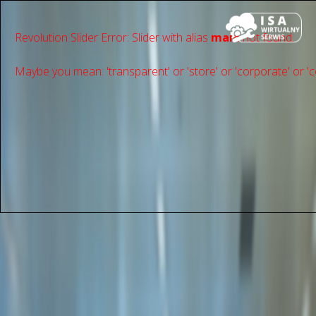
Revolution Slider Error: Slider with alias
main
not found.
Maybe you mean: 'transparent' or 'store' or 'сorporate' or 