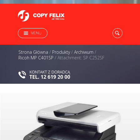
MENU
Strona Główna
/
Produkty
/
Archiwum
/
Ricoh MP C401SP
/
Attachment: SP C252SF