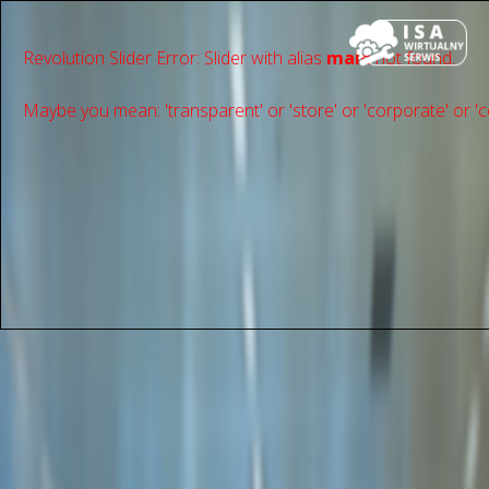
Revolution Slider Error: Slider with alias
main
not found.
Maybe you mean: 'transparent' or 'store' or 'сorporate' or 