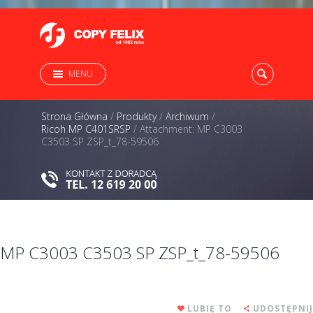
MENU
Strona Główna
/
Produkty
/
Archiwum
/
Ricoh MP C401SRSP
/
Attachment: MP C3003
C3503 SP ZSP_t_78-59506
MP C3003 C3503 SP ZSP_t_78-59506
LUBIĘ TO
UDOSTĘPNIJ