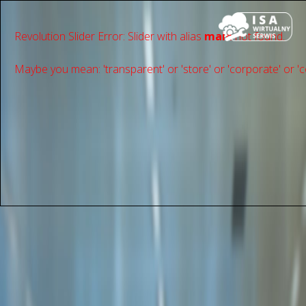
Revolution Slider Error: Slider with alias
main
not found.
Maybe you mean: 'transparent' or 'store' or 'сorporate' or 