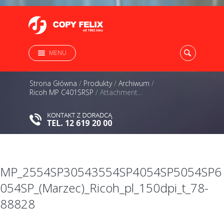
MENU
Strona Główna
/
Produkty
/
Archiwum
/
Ricoh MP C401SRSP
/
Attachment...
MP_2554SP30543554SP4054SP5054SP6
054SP_(Marzec)_Ricoh_pl_150dpi_t_78-
88828