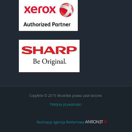
Copyfelix © 2015 Wszelkie prawa zastrzeżone.
Polityka prywatności
Realizacja Agencja Reklamowa