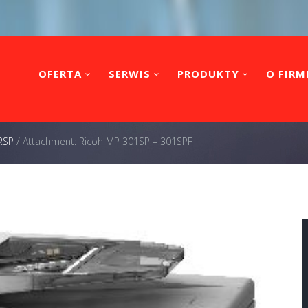
OFERTA
SERWIS
PRODUKTY
O FIRM
RSP
/
Attachment: Ricoh MP 301SP – 301SPF