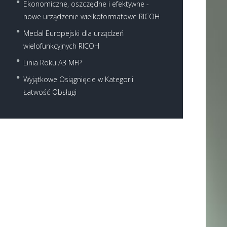
Ekonomiczne, oszczędne i efektywne -
nowe urządzenie wielkoformatowe RICOH
Medal Europejski dla urządzeń
wielofunkcyjnych RICOH
Linia Roku A3 MFP
Wyjątkowe Osiągnięcie w Kategorii
Łatwość Obsługi
Next item
3003sp RICOH