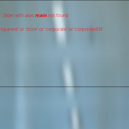
: Slider with alias
main
not found.
sparent' or 'store' or 'сorporate' or 'corporateEN'