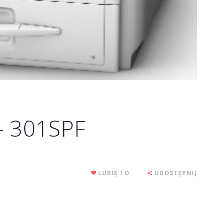
– 301SPF
LUBIĘ TO
UDOSTĘPNIJ