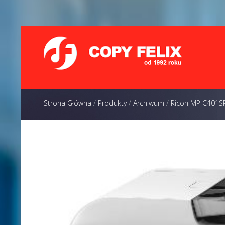
Strona Główna
/
Produkty
/
Archiwum
/
Ricoh MP C401S