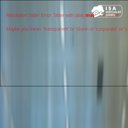
Revolution Slider Error: Slider with alias
main
not found.
Maybe you mean: 'transparent' or 'store' or 'сorporate' or 