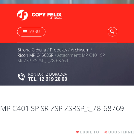
MENU
Strona Główna
/
Produkty
/
Archiwum
/
Ricoh MP C4503SP
/
Attachment: MP C401 SP
SR ZSP ZSRSP_t_78-68769
MP C401 SP SR ZSP ZSRSP_t_78-68769
LUBIĘ TO
UDOSTĘPNIJ