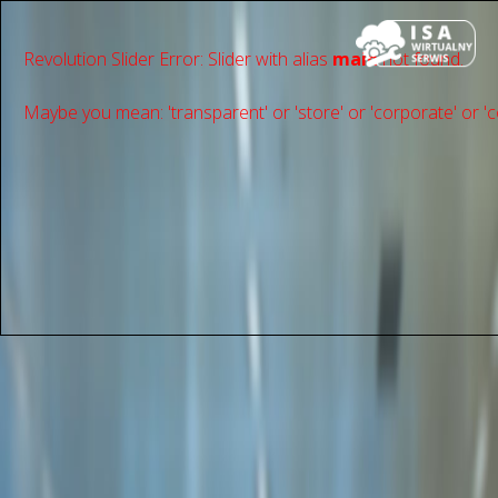
Revolution Slider Error: Slider with alias
main
not found.
Maybe you mean: 'transparent' or 'store' or 'сorporate' or 