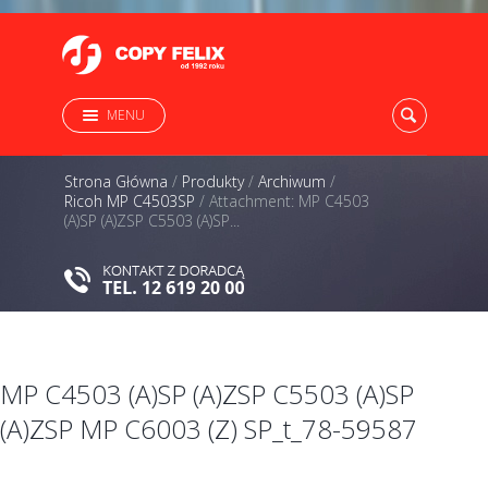
MENU
Strona Główna
/
Produkty
/
Archiwum
/
Ricoh MP C4503SP
/
Attachment: MP C4503
(A)SP (A)ZSP C5503 (A)SP...
MP C4503 (A)SP (A)ZSP C5503 (A)SP
(A)ZSP MP C6003 (Z) SP_t_78-59587