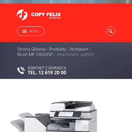
MENU
Strona Główna
/
Produkty
/
Archiwum
/
Ricoh MP C4503SP
/
Attachment: pid935