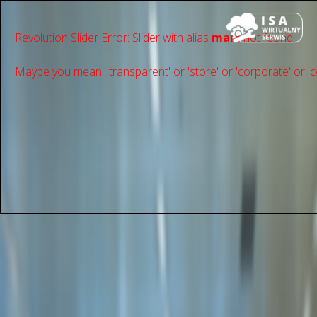
Revolution Slider Error: Slider with alias
main
not found.
Maybe you mean: 'transparent' or 'store' or 'сorporate' or 