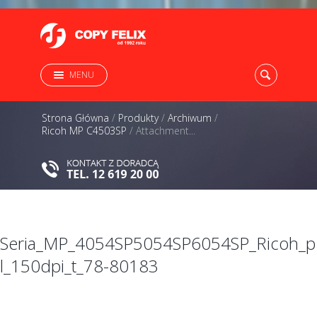
MENU
Strona Główna
/
Produkty
/
Archiwum
/
Ricoh MP C4503SP
/
Attachment...
Seria_MP_4054SP5054SP6054SP_Ricoh_p
l_150dpi_t_78-80183