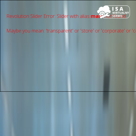
Revolution Slider Error: Slider with alias
main
not found.
Maybe you mean: 'transparent' or 'store' or 'сorporate' or 