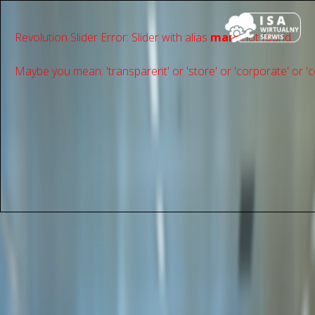
Revolution Slider Error: Slider with alias
main
not found.
Maybe you mean: 'transparent' or 'store' or 'сorporate' or 