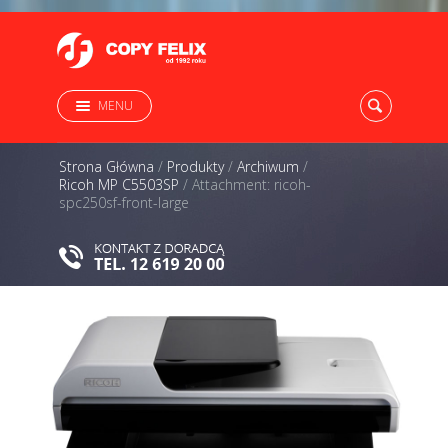
MENU
Strona Główna
/
Produkty
/
Archiwum
/
Ricoh MP C5503SP
/
Attachment: ricoh-
spc250sf-front-large