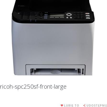
ricoh-spc250sf-front-large
LUBIĘ TO
UDOSTĘPNIJ