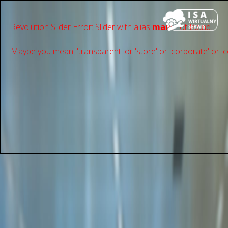
Revolution Slider Error: Slider with alias
main
not found.
Maybe you mean: 'transparent' or 'store' or 'сorporate' or 