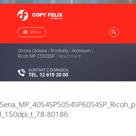
MENU
Strona Główna
/
Produkty
/
Archiwum
/
Ricoh MP C5503SP
/
Attachment...
Seria_MP_4054SP5054SP6054SP_Ricoh_p
l_150dpi_t_78-80186