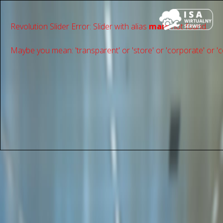
Revolution Slider Error: Slider with alias
main
not found.
Maybe you mean: 'transparent' or 'store' or 'сorporate' or 