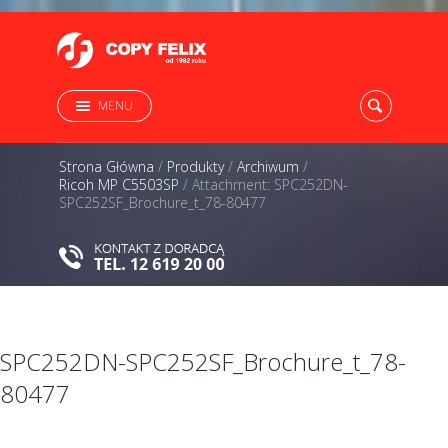
MENU
Strona Główna
/
Produkty
/
Archiwum
/
Ricoh MP C5503SP
/
Attachment: SPC252DN-
SPC252SF_Brochure_t_78-80477
SPC252DN-SPC252SF_Brochure_t_78-
80477