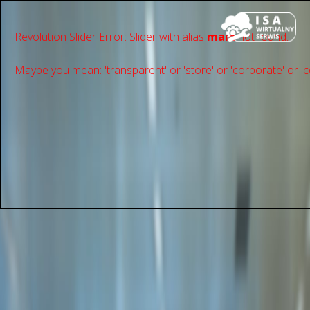
Revolution Slider Error: Slider with alias
main
not found.
Maybe you mean: 'transparent' or 'store' or 'сorporate' or 