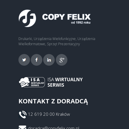
Drukarki, Urządzenia Wielofunkcyjne, Urządzenia
Wielkoformatowe, Sprzęt Prezentacyjny
KONTAKT Z DORADCĄ
12 619 20 00 Kraków
doradca@copyfelix.com.pl