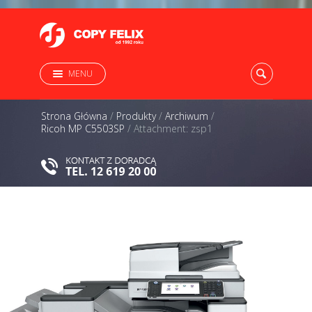
MENU
Strona Główna
/
Produkty
/
Archiwum
/
Ricoh MP C5503SP
/
Attachment: zsp1