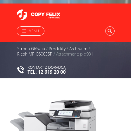
MENU
Strona Główna
/
Produkty
/
Archiwum
/
Ricoh MP C6003SP
/
Attachment: pid931