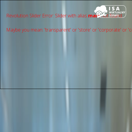
Revolution Slider Error: Slider with alias
main
not found.
Maybe you mean: 'transparent' or 'store' or 'сorporate' or 