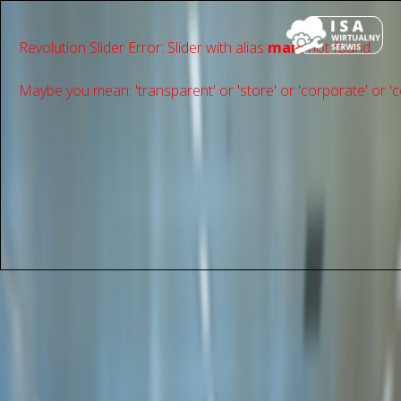
Revolution Slider Error: Slider with alias
main
not found.
Maybe you mean: 'transparent' or 'store' or 'сorporate' or 