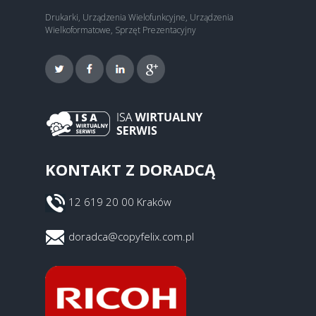
Drukarki, Urządzenia Wielofunkcyjne, Urządzenia
Wielkoformatowe, Sprzęt Prezentacyjny
KONTAKT Z DORADCĄ
12 619 20 00 Kraków
doradca@copyfelix.com.pl