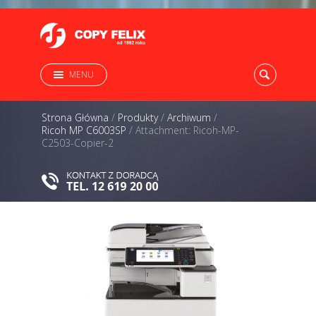
MENU
Strona Główna
/
Produkty
/
Archiwum
/
Ricoh MP C6003SP
/
Attachment: Ricoh-MP-
C2503-Copier-2