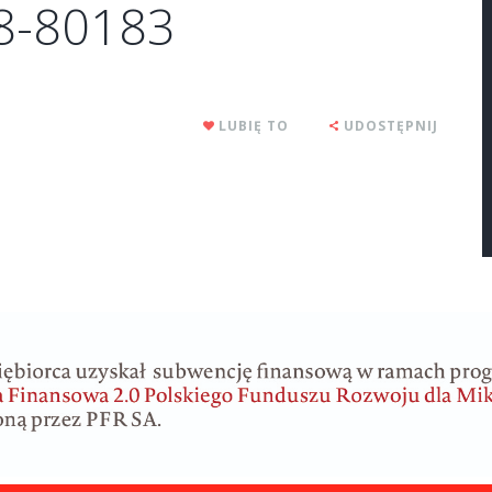
78-80183
LUBIĘ TO
UDOSTĘPNIJ