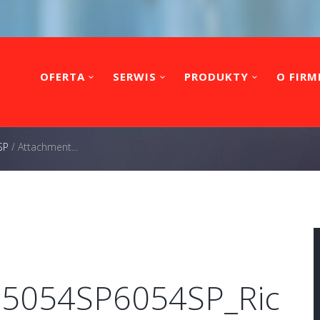
OFERTA
SERWIS
PRODUKTY
O FIRM
SP
/
Attachment...
P5054SP6054SP_Ric