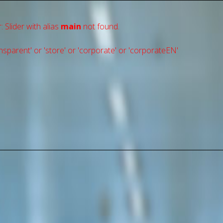
: Slider with alias
main
not found.
sparent' or 'store' or 'сorporate' or 'corporateEN'