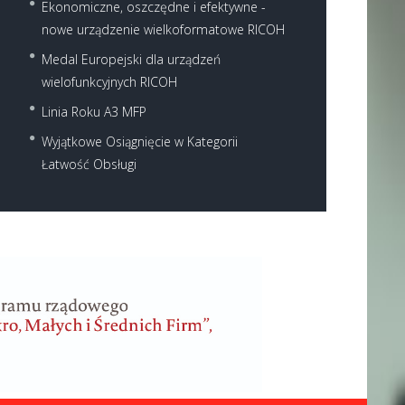
Ekonomiczne, oszczędne i efektywne -
nowe urządzenie wielkoformatowe RICOH
Medal Europejski dla urządzeń
wielofunkcyjnych RICOH
Linia Roku A3 MFP
Wyjątkowe Osiągnięcie w Kategorii
Łatwość Obsługi