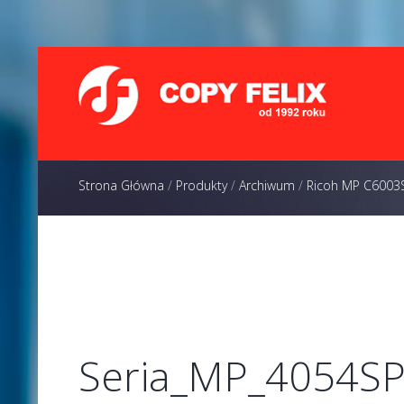
Strona Główna
/
Produkty
/
Archiwum
/
Ricoh MP C6003
Seria_MP_4054S