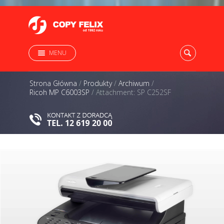
MENU
Strona Główna
/
Produkty
/
Archiwum
/
Ricoh MP C6003SP
/
Attachment: SP C252SF