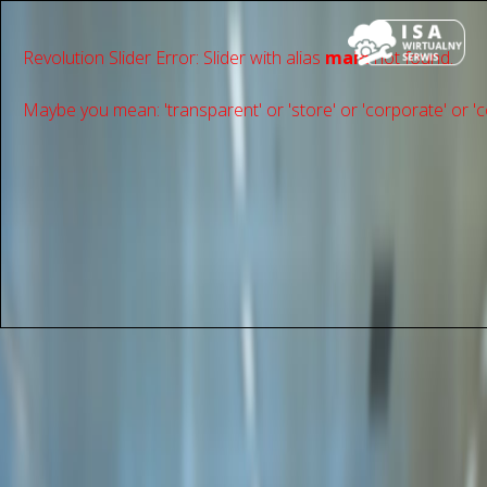
Revolution Slider Error: Slider with alias
main
not found.
Maybe you mean: 'transparent' or 'store' or 'сorporate' or 