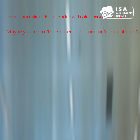
Revolution Slider Error: Slider with alias
main
not found.
Maybe you mean: 'transparent' or 'store' or 'сorporate' or 