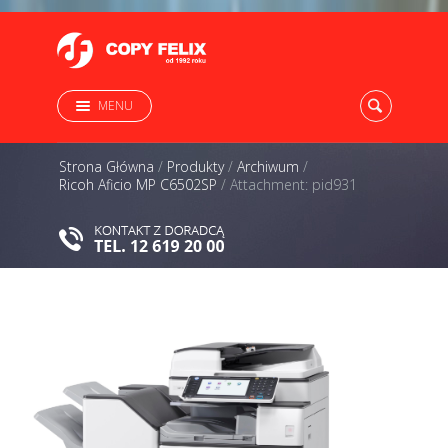
MENU
Strona Główna
/
Produkty
/
Archiwum
/
Ricoh Aficio MP C6502SP
/
Attachment: pid931