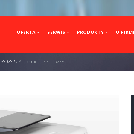
OFERTA
SERWIS
PRODUKTY
O FIRM
 C6502SP
/
Attachment: SP C252SF