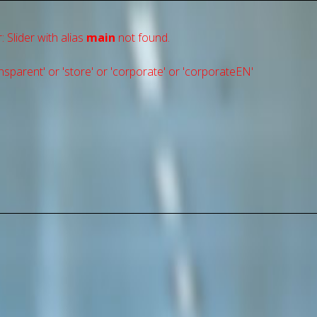
: Slider with alias
main
not found.
sparent' or 'store' or 'сorporate' or 'corporateEN'