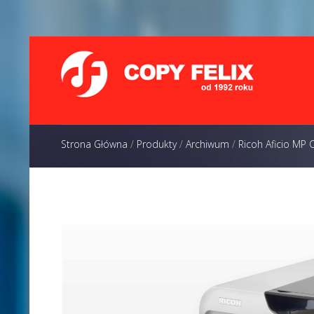
Strona Główna
/
Produkty
/
Archiwum
/
Ricoh Aficio MP