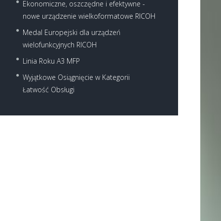
Ekonomiczne, oszczędne i efektywne -
nowe urządzenie wielkoformatowe RICOH
Medal Europejski dla urządzeń
wielofunkcyjnych RICOH
Linia Roku A3 MFP
Wyjątkowe Osiągnięcie w Kategorii
Next item
Łatwość Obsługi
...