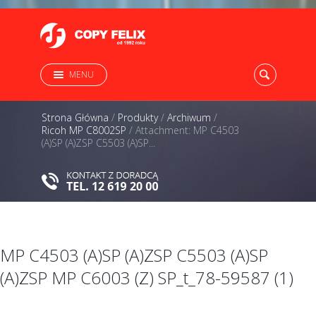
MENU
Strona Główna
/
Produkty
/
Archiwum
/
Ricoh MP C8002SP
/
Attachment: MP C4503
(A)SP (A)ZSP C5503 (A)SP...
MP C4503 (A)SP (A)ZSP C5503 (A)SP
(A)ZSP MP C6003 (Z) SP_t_78-59587 (1)