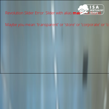
Revolution Slider Error: Slider with alias
main
not found.
Maybe you mean: 'transparent' or 'store' or 'сorporate' or 