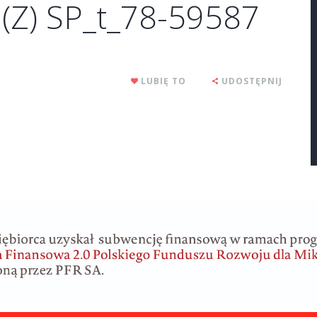
(Z) SP_t_78-59587
LUBIĘ TO
UDOSTĘPNIJ