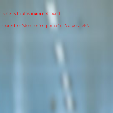
: Slider with alias
main
not found.
sparent' or 'store' or 'сorporate' or 'corporateEN'