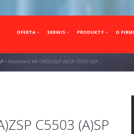
OFERTA
SERWIS
PRODUKTY
O FIRM
SP
/
Attachment: MP C4503 (A)SP (A)ZSP C5503 (A)SP...
A)ZSP C5503 (A)SP