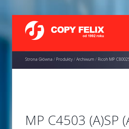
Strona Główna
/
Produkty
/
Archiwum
/
Ricoh MP C8002
MP C4503 (A)SP (