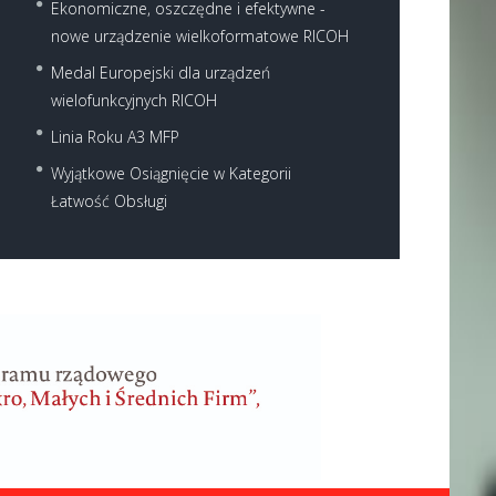
Ekonomiczne, oszczędne i efektywne -
nowe urządzenie wielkoformatowe RICOH
Medal Europejski dla urządzeń
wielofunkcyjnych RICOH
Linia Roku A3 MFP
Wyjątkowe Osiągnięcie w Kategorii
Łatwość Obsługi