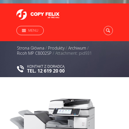
MENU
Strona Główna
/
Produkty
/
Archiwum
/
Ricoh MP C8002SP
/
Attachment: pid931