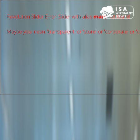
Revolution Slider Error: Slider with alias
main
not found.
Maybe you mean: 'transparent' or 'store' or 'сorporate' or 