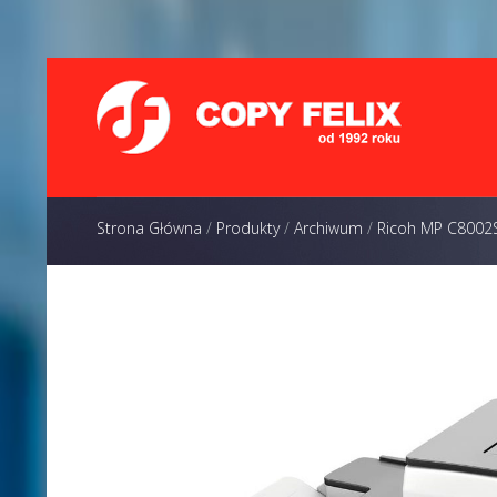
Strona Główna
/
Produkty
/
Archiwum
/
Ricoh MP C8002