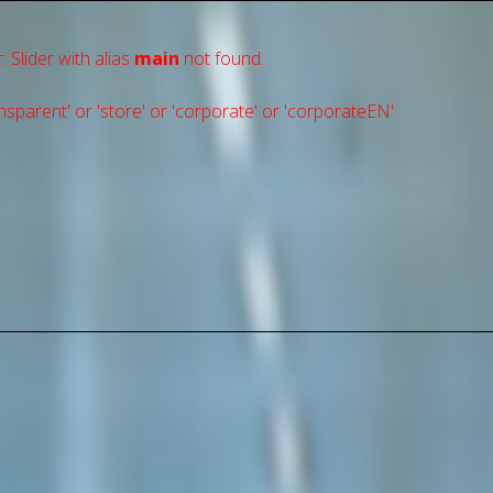
: Slider with alias
main
not found.
sparent' or 'store' or 'сorporate' or 'corporateEN'