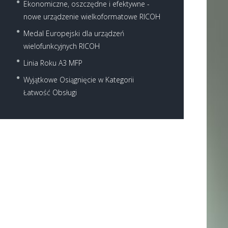
Ekonomiczne, oszczędne i efektywne -
nowe urządzenie wielkoformatowe RICOH
Medal Europejski dla urządzeń
wielofunkcyjnych RICOH
Linia Roku A3 MFP
Wyjątkowe Osiągnięcie w Kategorii
Łatwość Obsługi
Next item
mp5054