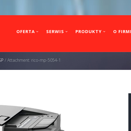
OFERTA
SERWIS
PRODUKTY
O FIRM
SP
/
Attachment: rico-mp-5054-1