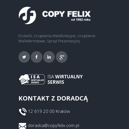
Drukarki, Urządzenia Wielofunkcyjne, Urządzenia
Wielkoformatowe, Sprzęt Prezentacyjny
KONTAKT Z DORADCĄ
12 619 20 00 Kraków
doradca@copyfelix.com.pl