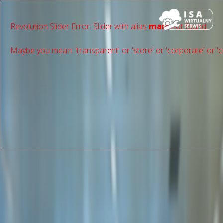
Revolution Slider Error: Slider with alias
main
not found.
Maybe you mean: 'transparent' or 'store' or 'сorporate' or 