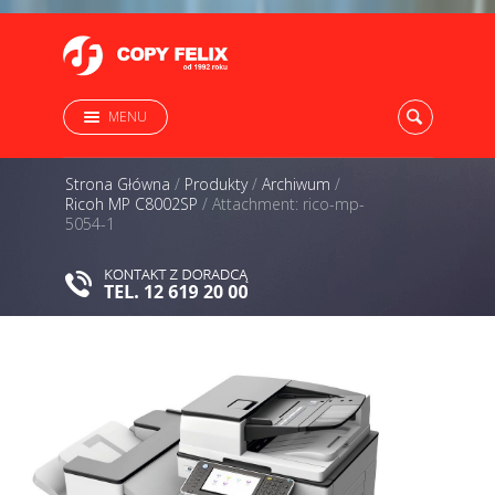
MENU
Strona Główna
/
Produkty
/
Archiwum
/
Ricoh MP C8002SP
/
Attachment: rico-mp-
5054-1