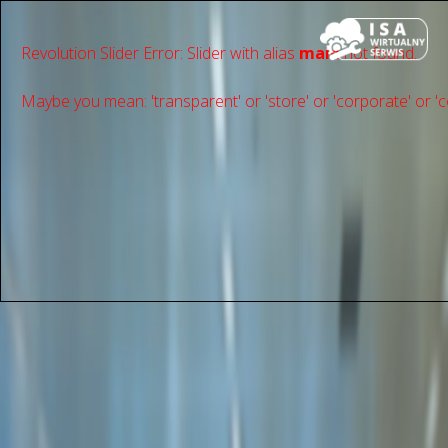
Revolution Slider Error: Slider with alias
main
not found.
Maybe you mean: 'transparent' or 'store' or 'сorporate' or 