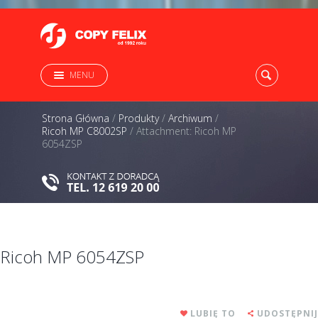
MENU
Strona Główna
/
Produkty
/
Archiwum
/
Ricoh MP C8002SP
/
Attachment: Ricoh MP
6054ZSP
Ricoh MP 6054ZSP
LUBIĘ TO
UDOSTĘPNIJ