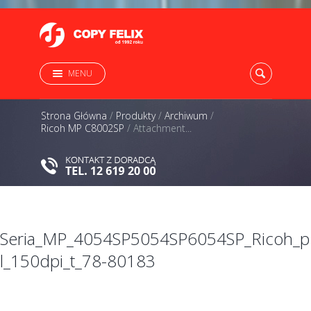
MENU
Strona Główna
/
Produkty
/
Archiwum
/
Ricoh MP C8002SP
/
Attachment...
Seria_MP_4054SP5054SP6054SP_Ricoh_p
l_150dpi_t_78-80183