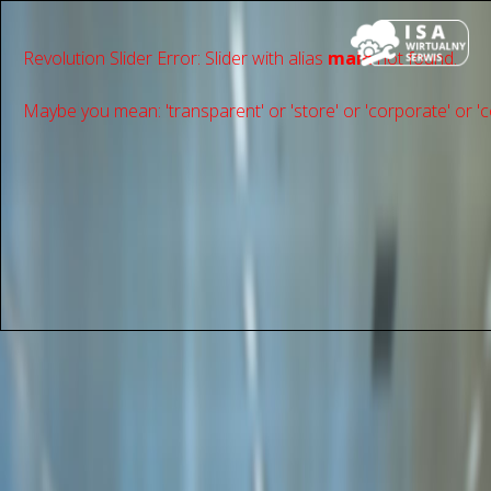
Revolution Slider Error: Slider with alias
main
not found.
Maybe you mean: 'transparent' or 'store' or 'сorporate' or 