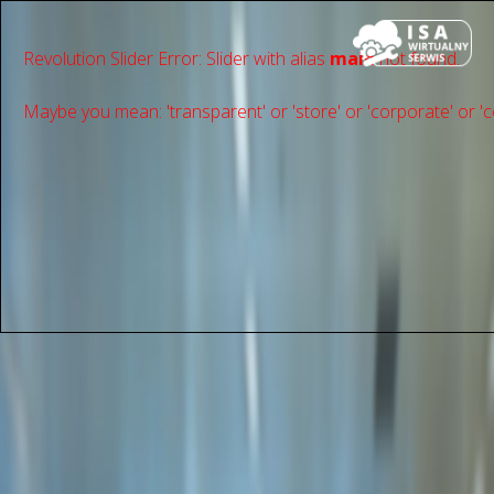
Revolution Slider Error: Slider with alias
main
not found.
Maybe you mean: 'transparent' or 'store' or 'сorporate' or 