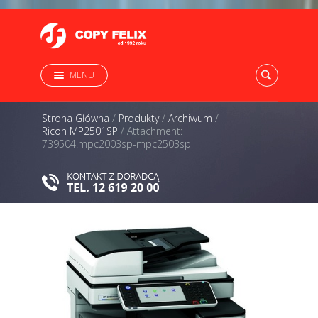
MENU
Strona Główna
/
Produkty
/
Archiwum
/
Ricoh MP2501SP
/
Attachment:
739504.mpc2003sp-mpc2503sp